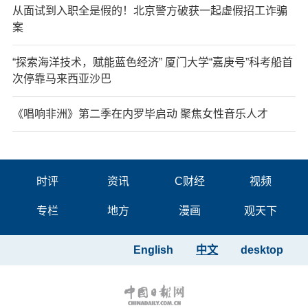
从面试到入职全是假的！北京警方破获一起虚假招工诈骗
案
“探索海洋技术，赋能蓝色经济” 厦门大学“嘉庚号”科考船首
次停靠马来西亚沙巴
《唱响非洲》第二季在内罗毕启动 聚焦女性音乐人才
时评
资讯
C财经
视频
专栏
地方
漫画
观天下
English
中文
desktop