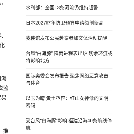
元，
水利部：全国13条河流仍维持超警
日本2027财年防卫预算申请额创新高
牢、
我使馆发布公民赴泰参加文体活动提醒
化
台风“白海豚” 降雨进程表出炉 残余环流或
将影响北方
国际奥委会发布报告 聚焦网络恶意攻击
圳海
与体育
税监
贸易
以玉为睛 黄土塑容：红山女神像的文明
密码
受台风“白海豚”影响 福建沿海40条航线停
航
，推