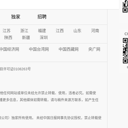
独家
招聘
江苏
浙江
福建
江西
山东
河南
Ch
陕西
新疆
深圳
中国经济网
中国台湾网
中国西藏网
央广网
许可证0108263号
其他任何网站或单位未经允许禁止转载、使用，违者必究。如需使
在于传播更多信息，其他媒体如需转载，请与稿件来源方联系，如产生任
公司）独家所有使用。 未经中国日报网事先协议授权，禁止转载使