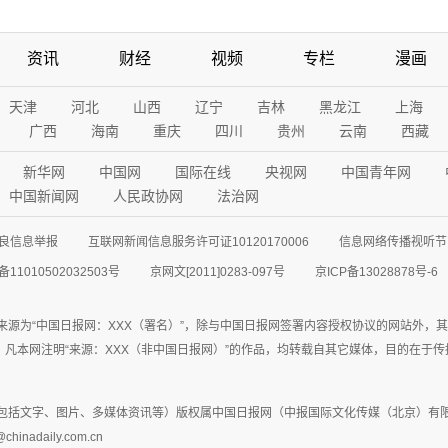
资讯
财经
视频
专栏
漫画
天津
河北
山西
辽宁
吉林
黑龙江
上海
广西
海南
重庆
四川
贵州
云南
西藏
新华网
中国网
国际在线
央视网
中国青年网
中国新闻网
人民政协网
法治网
良信息举报
互联网新闻信息服务许可证10120170006
信息网络传播视听节目
11010502032503号
京网文[2011]0283-097号
京ICP备13028878号-6
来源为“中国日报网：XXX（署名）”，除与中国日报网签署内容授权协议的网站外，
77联系；凡本网注明“来源：XXX（非中国日报网）”的作品，均转载自其它媒体，目的
包括文字、图片、多媒体资讯等）版权属中国日报网（中报国际文化传媒（北京）有限
adaily.com.cn