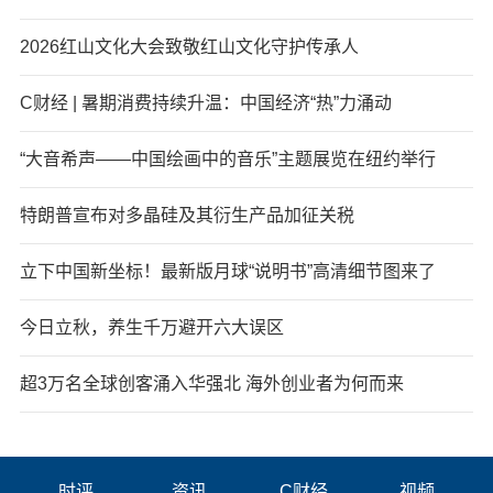
2026红山文化大会致敬红山文化守护传承人
C财经 | 暑期消费持续升温：中国经济“热”力涌动
“大音希声——中国绘画中的音乐”主题展览在纽约举行
特朗普宣布对多晶硅及其衍生产品加征关税
立下中国新坐标！最新版月球“说明书”高清细节图来了
今日立秋，养生千万避开六大误区
超3万名全球创客涌入华强北 海外创业者为何而来
时评
资讯
C财经
视频