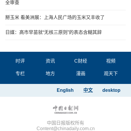
全审查
掰玉米 看美洲展：上海人民广场的玉米又丰收了
日媒：高市早苗就“无核三原则”的表态含糊其辞
时评
资讯
C财经
视频
专栏
地方
漫画
观天下
English
中文
desktop
中国日报版权所有
Content@chinadaily.com.cn