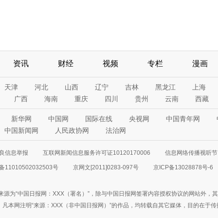
资讯
财经
视频
专栏
漫画
天津
河北
山西
辽宁
吉林
黑龙江
上海
广西
海南
重庆
四川
贵州
云南
西藏
新华网
中国网
国际在线
央视网
中国青年网
中国新闻网
人民政协网
法治网
良信息举报
互联网新闻信息服务许可证10120170006
信息网络传播视听节目
11010502032503号
京网文[2011]0283-097号
京ICP备13028878号-6
来源为“中国日报网：XXX（署名）”，除与中国日报网签署内容授权协议的网站外，
77联系；凡本网注明“来源：XXX（非中国日报网）”的作品，均转载自其它媒体，目的