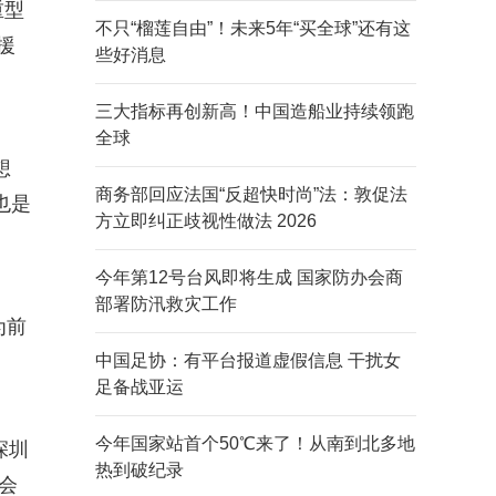
重型
不只“榴莲自由”！未来5年“买全球”还有这
援
些好消息
三大指标再创新高！中国造船业持续领跑
全球
想
商务部回应法国“反超快时尚”法：敦促法
也是
方立即纠正歧视性做法 2026
今年第12号台风即将生成 国家防办会商
部署防汛救灾工作
为前
中国足协：有平台报道虚假信息 干扰女
足备战亚运
今年国家站首个50℃来了！从南到北多地
深圳
热到破纪录
会