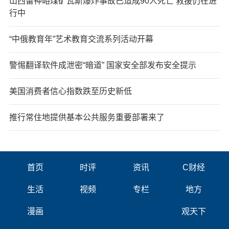
山西留神峪煤矿瓦斯爆炸事故已造成90人死亡 救援仍在进
行中
“中俄教育年”艺术教育交流系列活动开幕
警惕翻译软件成泄密“暗道” 国家安全部发布安全提示
美国消费者信心指数跌至历史新低
推行常住地提供基本公共服务重要部署来了
首页
时评
资讯
C财经
生活
视频
专栏
地方
漫画
观天下