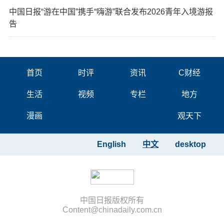
中国日报“游在中国”携手“嗨游”联合发布2026青年入境游报
告
首页
时评
资讯
C财经
生活
视频
专栏
地方
漫画
观天下
English
中文
desktop
中国日报版权所有
Content@chinadaily.com.cn