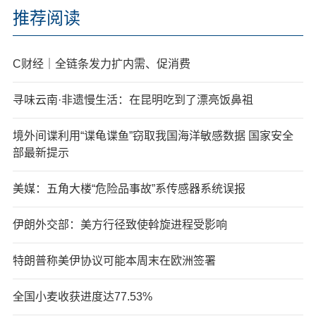
推荐阅读
C财经｜全链条发力扩内需、促消费
寻味云南·非遗慢生活：在昆明吃到了漂亮饭鼻祖
境外间谍利用“谍龟谍鱼”窃取我国海洋敏感数据 国家安全
部最新提示
美媒：五角大楼“危险品事故”系传感器系统误报
伊朗外交部：美方行径致使斡旋进程受影响
特朗普称美伊协议可能本周末在欧洲签署
全国小麦收获进度达77.53%